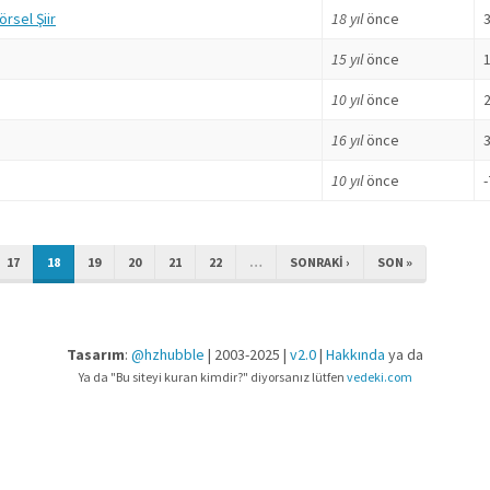
rsel Şiir
18 yıl
önce
15 yıl
önce
10 yıl
önce
16 yıl
önce
10 yıl
önce
17
18
19
20
21
22
…
SONRAKI ›
SON »
Tasarım
:
@hzhubble
| 2003-2025 |
v2.0
|
Hakkında
ya da
Ya da "Bu siteyi kuran kimdir?" diyorsanız lütfen
vedeki.com