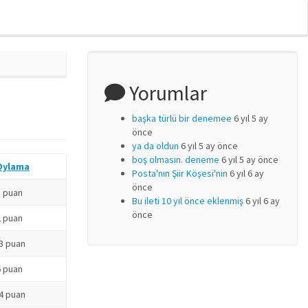
Yorumlar
başka türlü bir denemee
6 yıl 5 ay
önce
ya da oldun
6 yıl 5 ay önce
boş olmasın. deneme
6 yıl 5 ay önce
Oylama
Posta'nın Şiir Köşesi'nin
6 yıl 6 ay
önce
1 puan
Bu ileti 10 yıl önce eklenmiş
6 yıl 6 ay
önce
2 puan
-3 puan
6 puan
-4 puan