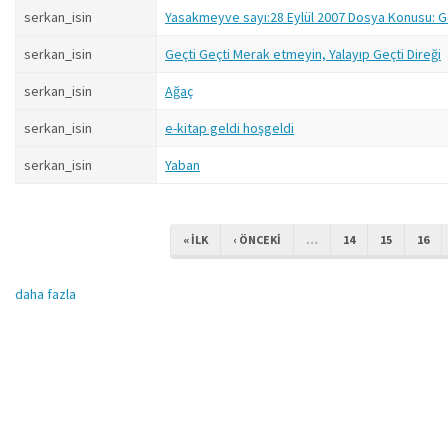
serkan_isin
Yasakmeyve sayı:28 Eylül 2007 Dosya Konusu: Gö
serkan_isin
Geçti Geçti Merak etmeyin, Yalayıp Geçti Direği
serkan_isin
Ağaç
serkan_isin
e-kitap geldi hoşgeldi
serkan_isin
Yaban
« ILK
‹ ÖNCEKI
…
14
15
16
daha fazla