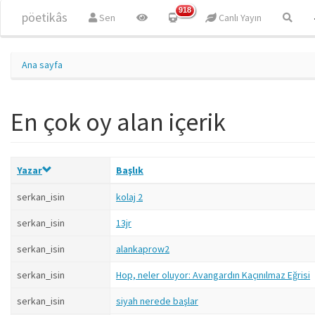
Ana içeriğe atla
918
pöetikâs
Sen
Canlı Yayın
Ana sayfa
En çok oy alan içerik
Yazar
Başlık
serkan_isin
kolaj 2
serkan_isin
13jr
serkan_isin
alankaprow2
serkan_isin
Hop, neler oluyor: Avangardın Kaçınılmaz Eğrisi
serkan_isin
siyah nerede başlar