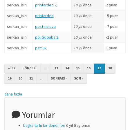
serkan_isin
printarded 2
10 yıl
önce
2 puan
serkan_isin
printarded
10 yıl
önce
-5 puan
serkan_isin
post-ninova
10 yıl
önce
-7 puan
serkan_isin
politik baba 2
10 yıl
önce
-2 puan
serkan_isin
pamuk
10 yıl
önce
1 puan
« ILK
‹ ÖNCEKI
…
13
14
15
16
17
18
19
20
21
…
SONRAKI ›
SON »
daha fazla
Yorumlar
başka türlü bir denemee
6 yıl 6 ay önce