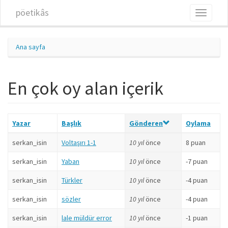
Ana içeriğe atla
pöetikâs
Toggle
navigati
Ana sayfa
En çok oy alan içerik
Yazar
Başlık
Gönderen
Oylama
serkan_isin
Voltaşırı 1-1
10 yıl
önce
8 puan
serkan_isin
Yaban
10 yıl
önce
-7 puan
serkan_isin
Türkler
10 yıl
önce
-4 puan
serkan_isin
sözler
10 yıl
önce
-4 puan
serkan_isin
lale müldür error
10 yıl
önce
-1 puan