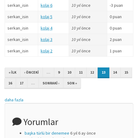
serkan_isin
kolaj 6
10 yıl
önce
-3 puan
serkan_isin
kolaj 5
10 yıl
önce
0 puan
serkan_isin
kolaj 4
10 yıl
önce
0 puan
serkan_isin
kolaj 3
10 yıl
önce
2 puan
serkan_isin
kolaj 2
10 yıl
önce
1 puan
« ILK
‹ ÖNCEKI
…
9
10
11
12
13
14
15
16
17
…
SONRAKI ›
SON »
daha fazla
Yorumlar
başka türlü bir denemee
6 yıl 6 ay önce