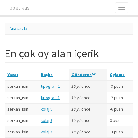
Ana içeriğe atla
pöetikâs
Toggle
navigati
Ana sayfa
En çok oy alan içerik
Yazar
Başlık
Gönderen
Oylama
serkan_isin
tipografi 2
10 yıl
önce
-3 puan
serkan_isin
tipografi 1
10 yıl
önce
-2 puan
serkan_isin
kolaj 9
10 yıl
önce
-6 puan
serkan_isin
kolaj 8
10 yıl
önce
0 puan
serkan_isin
kolaj 7
10 yıl
önce
-3 puan