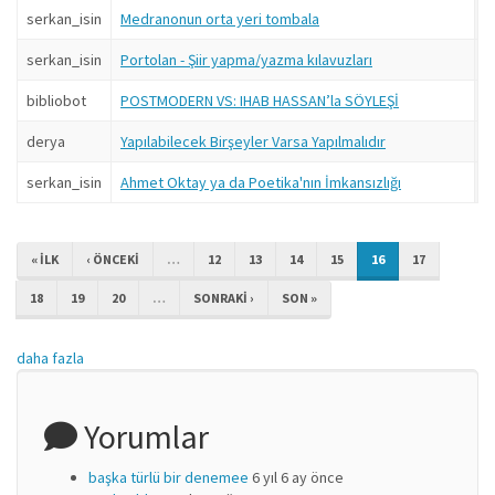
serkan_isin
Medranonun orta yeri tombala
18
serkan_isin
Portolan - Şiir yapma/yazma kılavuzları
18
bibliobot
POSTMODERN VS: IHAB HASSAN’la SÖYLEŞİ
18
derya
Yapılabilecek Birşeyler Varsa Yapılmalıdır
18
serkan_isin
Ahmet Oktay ya da Poetika'nın İmkansızlığı
18
« ILK
‹ ÖNCEKI
…
12
13
14
15
16
17
18
19
20
…
SONRAKI ›
SON »
daha fazla
Yorumlar
başka türlü bir denemee
6 yıl 6 ay önce