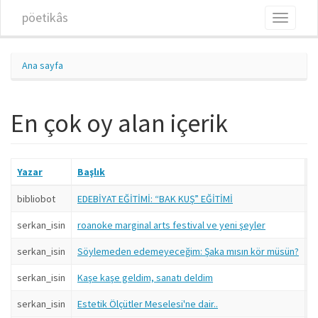
Ana içeriğe atla
pöetikâs
Toggle
navigati
Ana sayfa
En çok oy alan içerik
Yazar
Başlık
G
bibliobot
EDEBİYAT EĞİTİMİ: “BAK KUŞ” EĞİTİMİ
18
serkan_isin
roanoke marginal arts festival ve yeni şeyler
18
serkan_isin
Söylemeden edemeyeceğim: Şaka mısın kör müsün?
18
serkan_isin
Kaşe kaşe geldim, sanatı deldim
18
serkan_isin
Estetik Ölçütler Meselesi'ne dair..
18