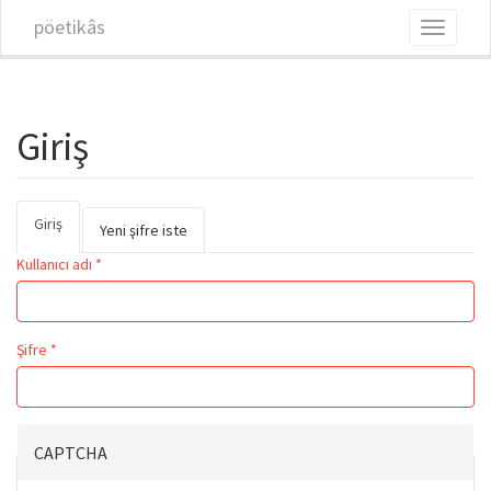
Ana içeriğe atla
pöetikâs
Toggle
navigati
Giriş
Giriş
(etkin
Birincil sekmeler
Yeni şifre iste
sekme)
Kullanıcı adı
*
Şifre
*
CAPTCHA