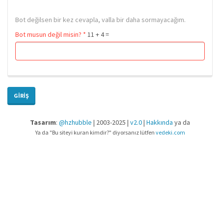
Bot değilsen bir kez cevapla, valla bir daha sormayacağım.
Bot musun değil misin?
*
11 + 4 =
GIRIŞ
Tasarım
:
@hzhubble
| 2003-2025 |
v2.0
|
Hakkında
ya da
Ya da "Bu siteyi kuran kimdir?" diyorsanız lütfen
vedeki.com