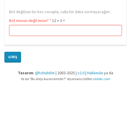
Bot değilsen bir kez cevapla, valla bir daha sormayacağım.
Bot musun değil misin?
*
12 + 3 =
GIRIŞ
Tasarım
:
@hzhubble
| 2003-2025 |
v2.0
|
Hakkında
ya da
Ya da "Bu siteyi kuran kimdir?" diyorsanız lütfen
vedeki.com