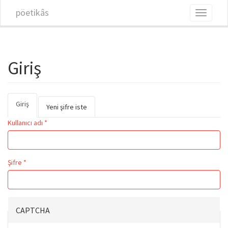
Ana içeriğe atla
pöetikâs
Toggle
navigati
Giriş
Giriş
(etkin
Birincil sekmeler
Yeni şifre iste
sekme)
Kullanıcı adı
*
Şifre
*
CAPTCHA