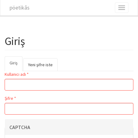
Ana içeriğe atla
pöetikâs
Toggle
navigati
Giriş
Giriş
(etkin
Birincil sekmeler
Yeni şifre iste
sekme)
Kullanıcı adı
*
Şifre
*
CAPTCHA