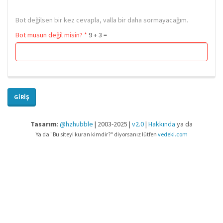
Bot değilsen bir kez cevapla, valla bir daha sormayacağım.
Bot musun değil misin?
*
9 + 3 =
GIRIŞ
Tasarım
:
@hzhubble
| 2003-2025 |
v2.0
|
Hakkında
ya da
Ya da "Bu siteyi kuran kimdir?" diyorsanız lütfen
vedeki.com