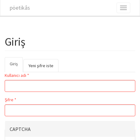
Ana içeriğe atla
pöetikâs
Toggle
navigati
Giriş
Giriş
(etkin
Birincil sekmeler
Yeni şifre iste
sekme)
Kullanıcı adı
*
Şifre
*
CAPTCHA