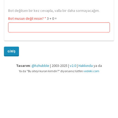
Bot değilsen bir kez cevapla, valla bir daha sormayacağım.
Bot musun değil misin?
*
3 + 0 =
GIRIŞ
Tasarım
:
@hzhubble
| 2003-2025 |
v2.0
|
Hakkında
ya da
Ya da "Bu siteyi kuran kimdir?" diyorsanız lütfen
vedeki.com