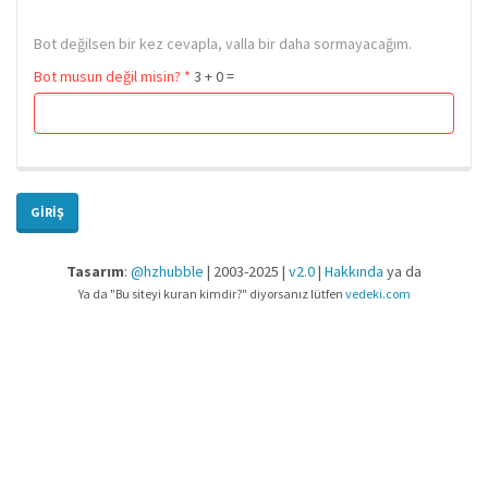
Bot değilsen bir kez cevapla, valla bir daha sormayacağım.
Bot musun değil misin?
*
3 + 0 =
GIRIŞ
Tasarım
:
@hzhubble
| 2003-2025 |
v2.0
|
Hakkında
ya da
Ya da "Bu siteyi kuran kimdir?" diyorsanız lütfen
vedeki.com