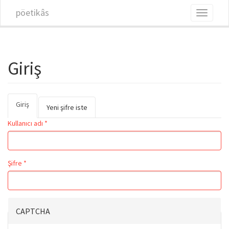
Ana içeriğe atla
pöetikâs
Toggle
navigati
Giriş
Giriş
(etkin
Birincil sekmeler
Yeni şifre iste
sekme)
Kullanıcı adı
*
Şifre
*
CAPTCHA