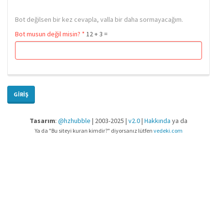
Bot değilsen bir kez cevapla, valla bir daha sormayacağım.
Bot musun değil misin?
*
12 + 3 =
GIRIŞ
Tasarım
:
@hzhubble
| 2003-2025 |
v2.0
|
Hakkında
ya da
Ya da "Bu siteyi kuran kimdir?" diyorsanız lütfen
vedeki.com