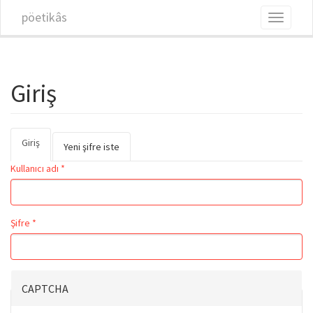
Ana içeriğe atla
pöetikâs
Toggle
navigati
Giriş
Giriş
(etkin
Birincil sekmeler
Yeni şifre iste
sekme)
Kullanıcı adı
*
Şifre
*
CAPTCHA