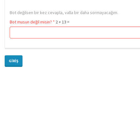
Bot değilsen bir kez cevapla, valla bir daha sormayacağım.
Bot musun değil misin?
*
2 + 13 =
GIRIŞ