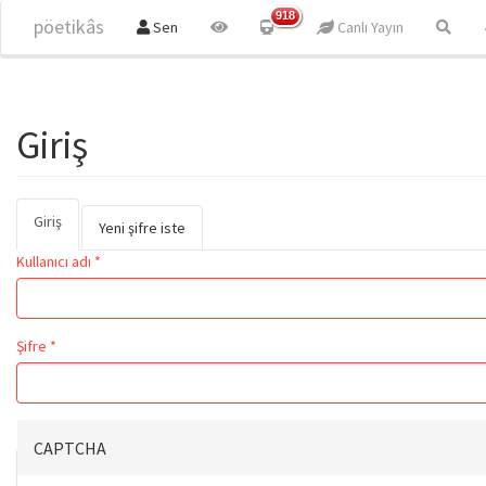
Ana içeriğe atla
918
pöetikâs
Sen
Canlı Yayın
Giriş
Giriş
(etkin
Birincil sekmeler
Yeni şifre iste
sekme)
Kullanıcı adı
*
Şifre
*
CAPTCHA