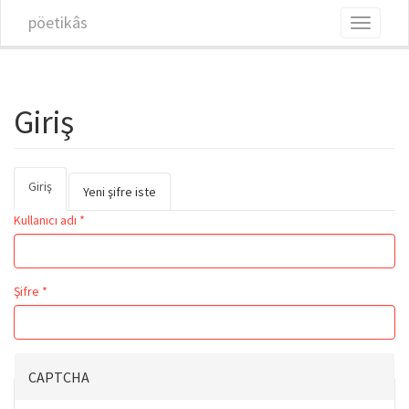
Ana içeriğe atla
pöetikâs
Toggle
navigati
Giriş
Giriş
(etkin
Birincil sekmeler
Yeni şifre iste
sekme)
Kullanıcı adı
*
Şifre
*
CAPTCHA