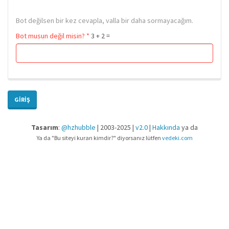
Bot değilsen bir kez cevapla, valla bir daha sormayacağım.
Bot musun değil misin?
*
3 + 2 =
GIRIŞ
Tasarım
:
@hzhubble
| 2003-2025 |
v2.0
|
Hakkında
ya da
Ya da "Bu siteyi kuran kimdir?" diyorsanız lütfen
vedeki.com