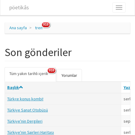
Ana içeriğe atla
pöetikâs
Toggle
navigati
918
Ana sayfa
tren
Son gönderiler
918
Tüm yakın tarihli içerik
(etkin
Birincil sekmeler
Yorumlar
sekme)
Başlık
Yazar
Türkçe konuş kombi!
serkan
Türkiye Sanat Otobüsü
serkan
Türkiye'nin Dergileri
sepp
Türkiye'nin Şairleri Haritası
serkan