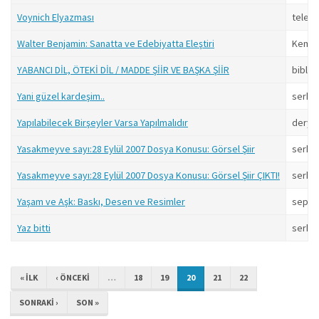
Voynich Elyazması
televa
Walter Benjamin: Sanatta ve Edebiyatta Eleştiri
Kemal
YABANCI DİL, ÖTEKİ DİL / MADDE ŞİİR VE BAŞKA ŞİİR
biblio
Yani güzel kardeşim..
serkan
Yapılabilecek Birşeyler Varsa Yapılmalıdır
derya
Yasakmeyve sayı:28 Eylül 2007 Dosya Konusu: Görsel Şiir
serkan
Yasakmeyve sayı:28 Eylül 2007 Dosya Konusu: Görsel Şiir ÇIKTI!
serkan
Yaşam ve Aşk: Baskı, Desen ve Resimler
sepp
Yaz bitti
serkan
« ILK
‹ ÖNCEKI
…
18
19
20
21
22
SONRAKI ›
SON »