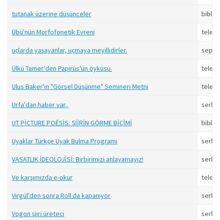
tutanak üzerine düşünceler
biblio
Übü'nün Morfofonetik Evreni
televa
uçlarda yaşayanlar, uçmaya meyillidirler.
sepp
Ülkü Tamer'den Papirüs'ün öyküsü.
televa
Ulus Baker'in "Görsel Düşünme" Semineri Metni
televa
Urfa'dan haber var..
serkan
UT PİCTURE POĒSİS: ŞİİRİN GÖRME BİÇİMİ
biblio
Uyaklar Türkçe Uyak Bulma Programı
serkan
VASATLIK İDEOLOJİSİ: Birbirimizi anlayamayız!
serkan
Ve karşımızda e-okur
televa
Virgül'den sonra Roll da kapanıyor
serkan
Vogon şiiri üreteci
serkan