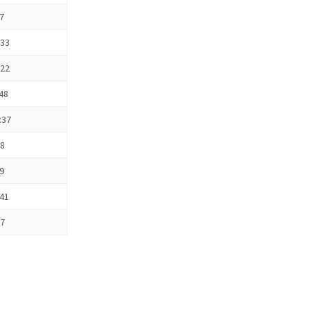
07
:33
:22
:48
:37
38
09
:41
07