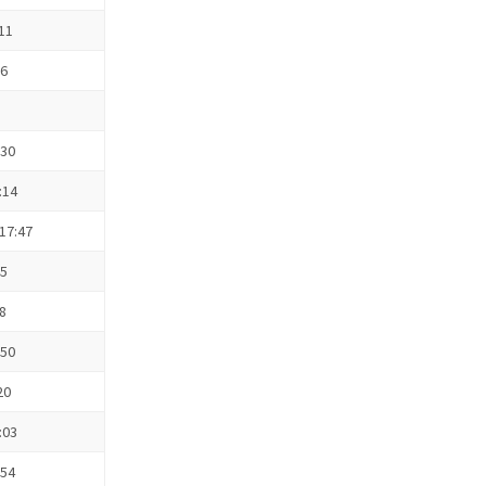
:11
26
:30
:14
17:47
45
18
:50
20
:03
:54