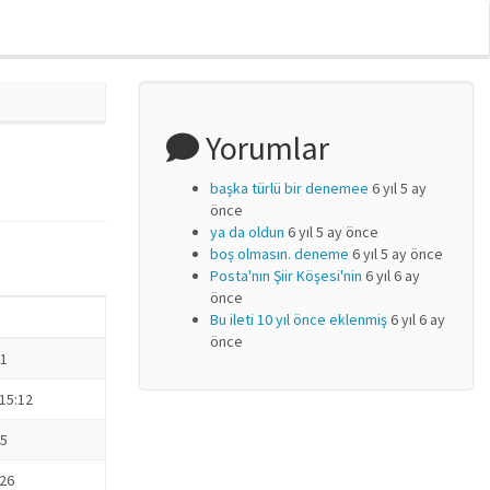
Yorumlar
başka türlü bir denemee
6 yıl 5 ay
önce
ya da oldun
6 yıl 5 ay önce
boş olmasın. deneme
6 yıl 5 ay önce
Posta'nın Şiir Köşesi'nin
6 yıl 6 ay
önce
Bu ileti 10 yıl önce eklenmiş
6 yıl 6 ay
önce
11
15:12
45
:26