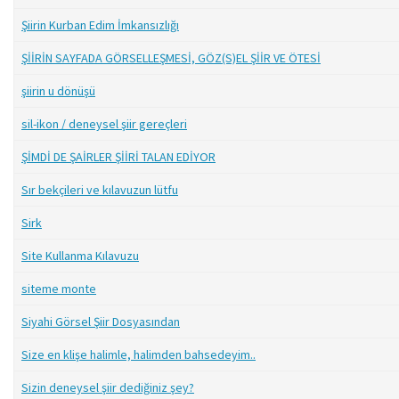
Şiirin Kurban Edim İmkansızlığı
ŞİİRİN SAYFADA GÖRSELLEŞMESİ, GÖZ(S)EL ŞİİR VE ÖTESİ
şiirin u dönüşü
sil-ikon / deneysel şiir gereçleri
ŞİMDİ DE ŞAİRLER ŞİİRİ TALAN EDİYOR
Sır bekçileri ve kılavuzun lütfu
Sirk
Site Kullanma Kılavuzu
siteme monte
Siyahi Görsel Şiir Dosyasından
Size en klişe halimle, halimden bahsedeyim..
Sizin deneysel şiir dediğiniz şey?