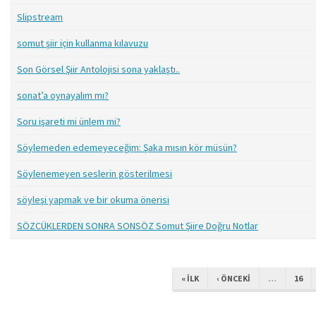
Slipstream
somut şiir için kullanma kılavuzu
Son Görsel Şiir Antolojisi sona yaklaştı..
sonat’a oynayalım mı?
Soru işareti mi ünlem mi?
Söylemeden edemeyeceğim: Şaka mısın kör müsün?
Söylenemeyen seslerin gösterilmesi
söyleşi yapmak ve bir okuma önerisi
SÖZCÜKLERDEN SONRA SONSÖZ Somut Şiire Doğru Notlar
« ILK
‹ ÖNCEKI
…
16