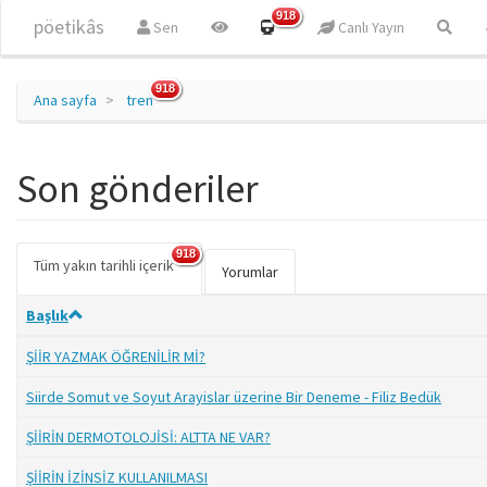
Ana içeriğe atla
918
pöetikâs
Sen
Canlı Yayın
918
Ana sayfa
tren
Son gönderiler
918
Tüm yakın tarihli içerik
(etkin
Birincil sekmeler
Yorumlar
sekme)
Başlık
ŞİİR YAZMAK ÖĞRENİLİR Mİ?
Siirde Somut ve Soyut Arayislar üzerine Bir Deneme - Filiz Bedük
ŞİİRİN DERMOTOLOJİSİ: ALTTA NE VAR?
ŞİİRİN İZİNSİZ KULLANILMASI