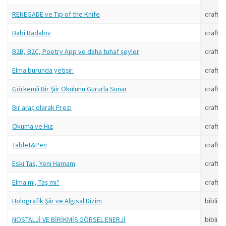
RENEGADE ve Tip of the Knife
craft
Babi Badalov
craft
B2B, B2C, Poetry App ve daha tuhaf şeyler
craft
Elma burunda yetişir.
craft
Görkemli Bir Şiir Okulunu Gururla Sunar
craft
Bir araç olarak Prezi
craft
Okuma ve Hız
craft
Tablet&Pen
craft
Eski Tas, Yeni Hamam
craft
Elma mı, Taş mı?
craft
Holografik Şiir ve Algısal Dizim
bibliob
NOSTALJİ VE BİRİKMİŞ GÖRSEL ENERJİ
bibliob