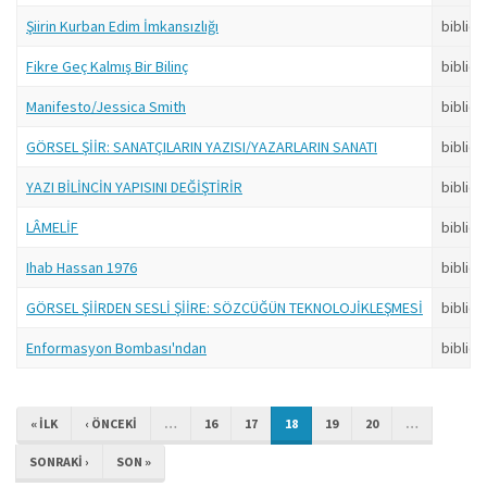
Şiirin Kurban Edim İmkansızlığı
bibliob
Fikre Geç Kalmış Bir Bilinç
bibliob
Manifesto/Jessica Smith
bibliob
GÖRSEL ŞİİR: SANATÇILARIN YAZISI/YAZARLARIN SANATI
bibliob
YAZI BİLİNCİN YAPISINI DEĞİŞTİRİR
bibliob
LÂMELİF
bibliob
Ihab Hassan 1976
bibliob
GÖRSEL ŞİİRDEN SESLİ ŞİİRE: SÖZCÜĞÜN TEKNOLOJİKLEŞMESİ
bibliob
Enformasyon Bombası'ndan
bibliob
« ILK
‹ ÖNCEKI
…
16
17
18
19
20
…
SONRAKI ›
SON »