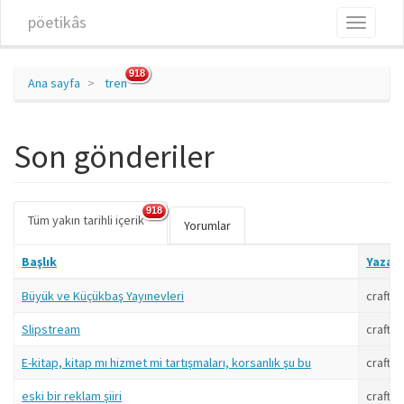
Ana içeriğe atla
pöetikâs
Toggle
navigati
918
Ana sayfa
tren
Son gönderiler
918
Tüm yakın tarihli içerik
(etkin
Birincil sekmeler
Yorumlar
sekme)
Başlık
Yazar
Büyük ve Küçükbaş Yayınevleri
craft
Slipstream
craft
E-kitap, kitap mı hizmet mi tartışmaları, korsanlık şu bu
craft
eski bir reklam şiiri
craft