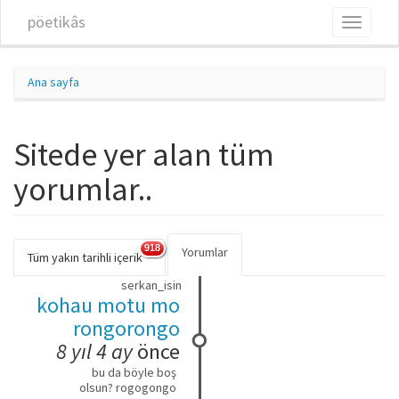
Ana içeriğe atla
pöetikâs
Toggle
navigati
Ana sayfa
Sitede yer alan tüm
yorumlar..
918
Yorumlar
(etkin
Birincil sekmeler
Tüm yakın tarihli içerik
sekme)
serkan_isin
kohau motu mo
rongorongo
8 yıl 4 ay
önce
bu da böyle boş
olsun? rogogongo