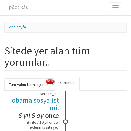
Ana içeriğe atla
pöetikâs
Toggle
navigati
Ana sayfa
Sitede yer alan tüm
yorumlar..
918
Yorumlar
(etkin
Birincil sekmeler
Tüm yakın tarihli içerik
sekme)
serkan_isin
obama sosyalist
mi.
6 yıl 6 ay
önce
Bu ileti 10 yıl önce
eklenmiş siteye.