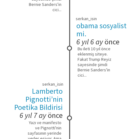
Bernie Sanders'in
cici...
serkan_isin
obama sosyalist
mi.
6 yıl 6 ay
önce
Bu ileti 10 yıl önce
eklenmiş siteye.
Fakat Trump Reyiz
sayesinde şimdi
Bernie Sanders'in
cici...
serkan_isin
Lamberto
Pignotti’nin
Poetika Bildirisi
6 yıl 7 ay
önce
Yazı ve manifesto
ve Pignotti'nin
sayfasının yerinde
yerler esiyor. Ama